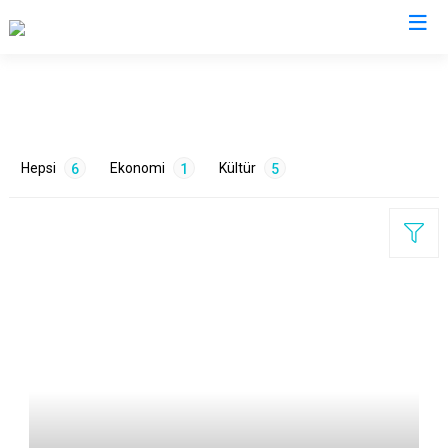
Kocaeli
Gebze
Başiskele
Hepsi
Ekonomi
Kültür
6
1
5
Gölcük
Darıca
Kandıra
Çayırova
Karamürsel
Dilovası
Körfez
İzmit
ETİKETLER
Derince
Kartepe
Mimari
1
Mutfak
1
Sanat
1
Sanayi
1
Turizm
2